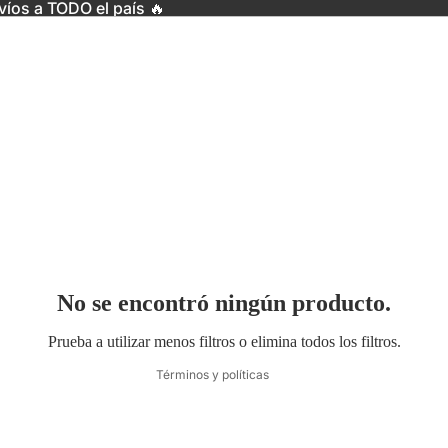
víos a TODO el país 🔥
Política de reembolso
Política de privacidad
No se encontró ningún producto.
Términos del servicio
Política de envío
Prueba a utilizar menos filtros o
elimina todos los filtros
.
Términos y políticas