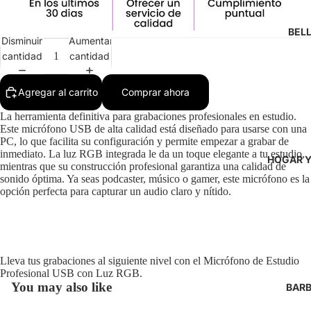
BEL
Disminuir
Aumentar
cantidad
cantidad
Agregar al carrito
Comprar ahora
La herramienta definitiva para grabaciones profesionales en estudio.
Este micrófono USB de alta calidad está diseñado para usarse con una
PC, lo que facilita su configuración y permite empezar a grabar de
inmediato. La luz RGB integrada le da un toque elegante a tu estudio,
HOGAR Y
mientras que su construcción profesional garantiza una calidad de
sonido óptima. Ya seas podcaster, músico o gamer, este micrófono es la
opción perfecta para capturar un audio claro y nítido.
Política de reembolso
Lleva tus grabaciones al siguiente nivel con el Micrófono de Estudio
Política de privacidad
Profesional USB con Luz RGB.
Términos del servicio
You may also like
BARB
Política de envío