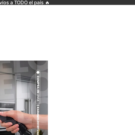
víos a TODO el país 🔥