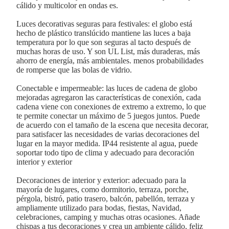
cálido y multicolor en ondas es.
Luces decorativas seguras para festivales: el globo está
hecho de plástico translúcido mantiene las luces a baja
temperatura por lo que son seguras al tacto después de
muchas horas de uso. Y son UL List, más duraderas, más
ahorro de energía, más ambientales. menos probabilidades
de romperse que las bolas de vidrio.
Conectable e impermeable: las luces de cadena de globo
mejoradas agregaron las características de conexión, cada
cadena viene con conexiones de extremo a extremo, lo que
te permite conectar un máximo de 5 juegos juntos. Puede
de acuerdo con el tamaño de la escena que necesita decorar,
para satisfacer las necesidades de varias decoraciones del
lugar en la mayor medida. IP44 resistente al agua, puede
soportar todo tipo de clima y adecuado para decoración
interior y exterior
Decoraciones de interior y exterior: adecuado para la
mayoría de lugares, como dormitorio, terraza, porche,
pérgola, bistró, patio trasero, balcón, pabellón, terraza y
ampliamente utilizado para bodas, fiestas, Navidad,
celebraciones, camping y muchas otras ocasiones. Añade
chispas a tus decoraciones y crea un ambiente cálido, feliz