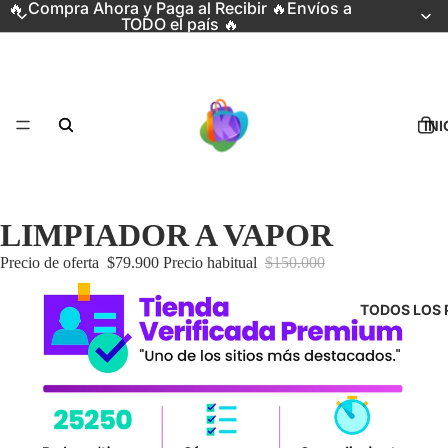
🔥 Compra Ahora y Paga al Recibir 🔥Envíos a
TODO el país 🔥
INI
LIMPIADOR A VAPOR
Precio de oferta
$79.900
Precio habitual
$150.000
TODOS LOS