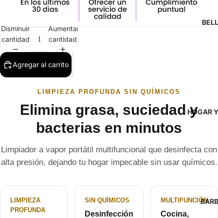
BEL
Disminuir
Aumentar
cantidad
cantidad
Agregar al carrito
LIMPIEZA PROFUNDA SIN QUÍMICOS
Elimina grasa, suciedad y
HOGAR Y
bacterias en minutos
Limpiador a vapor portátil multifuncional que desinfecta con
alta presión, dejando tu hogar impecable sin usar químicos.
LIMPIEZA
SIN QUÍMICOS
MULTIFUNCIÓN
BARB
PROFUNDA
Desinfección
Cocina,