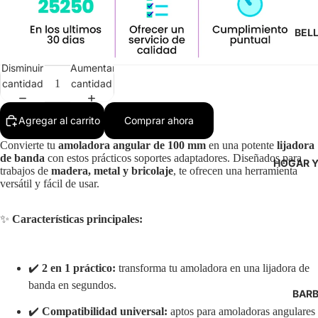
BEL
Disminuir
Aumentar
cantidad
cantidad
Agregar al carrito
Comprar ahora
Convierte tu
amoladora angular de 100 mm
en una potente
lijadora
de banda
con estos prácticos soportes adaptadores. Diseñados para
HOGAR Y
trabajos de
madera, metal y bricolaje
, te ofrecen una herramienta
versátil y fácil de usar.
✨
Características principales:
✔️
2 en 1 práctico:
transforma tu amoladora en una lijadora de
banda en segundos.
BARB
✔️
Compatibilidad universal:
aptos para amoladoras angulares