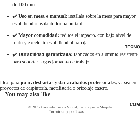
de 100 mm.
✔️
Uso en mesa o manual:
instálala sobre la mesa para mayor
estabilidad o úsala de forma portátil.
✔️
Mayor comodidad:
reduce el impacto, con bajo nivel de
ruido y excelente estabilidad al trabajar.
TECNO
✔️
Durabilidad garantizada:
fabricados en aluminio resistente
para soportar largas jornadas de trabajo.
Política de reembolso
Ideal para
pulir, desbastar y dar acabados profesionales
, ya sea en
Política de privacidad
proyectos de carpintería, metalistería o bricolaje casero.
Términos del servicio
You may also like
Política de envío
COM
© 2026
Karamelo Tienda Virtual
,
Tecnología de Shopify
Términos y políticas