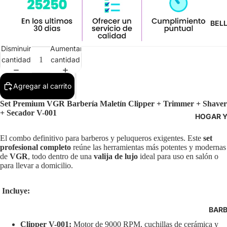
BEL
Disminuir
Aumentar
cantidad
cantidad
Agregar al carrito
Set Premium VGR Barbería Maletín Clipper + Trimmer + Shaver
+ Secador V-001
HOGAR Y
El combo definitivo para barberos y peluqueros exigentes. Este
set
profesional completo
reúne las herramientas más potentes y modernas
de
VGR
, todo dentro de una
valija de lujo
ideal para uso en salón o
para llevar a domicilio.
Incluye:
BARB
Clipper V-001:
Motor de 9000 RPM, cuchillas de cerámica y