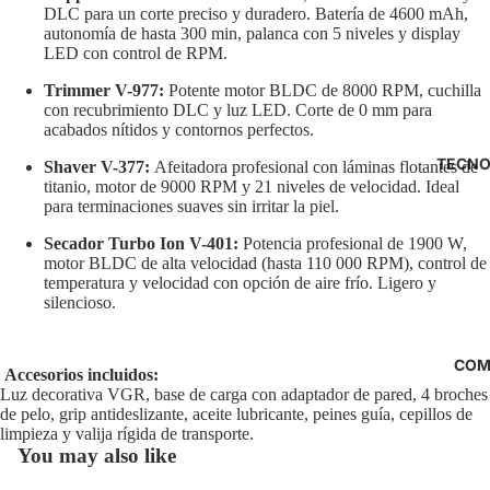
DLC para un corte preciso y duradero. Batería de 4600 mAh,
autonomía de hasta 300 min, palanca con 5 niveles y display
LED con control de RPM.
Trimmer V-977:
Potente motor BLDC de 8000 RPM, cuchilla
con recubrimiento DLC y luz LED. Corte de 0 mm para
acabados nítidos y contornos perfectos.
TECNO
Shaver V-377:
Afeitadora profesional con láminas flotantes de
titanio, motor de 9000 RPM y 21 niveles de velocidad. Ideal
para terminaciones suaves sin irritar la piel.
Secador Turbo Ion V-401:
Potencia profesional de 1900 W,
motor BLDC de alta velocidad (hasta 110 000 RPM), control de
temperatura y velocidad con opción de aire frío. Ligero y
silencioso.
COM
Accesorios incluidos:
Política de reembolso
Luz decorativa VGR, base de carga con adaptador de pared, 4 broches
de pelo, grip antideslizante, aceite lubricante, peines guía, cepillos de
Política de privacidad
limpieza y valija rígida de transporte.
Términos del servicio
You may also like
Política de envío