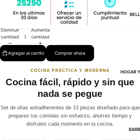
BEL
Disminuir
Aumentar
cantidad
cantidad
Agregar al carrito
Comprar ahora
COCINA PRÁCTICA Y MODERNA
HOGAR Y
Cocina fácil, rápido y sin que
nada se pegue
Set de ollas antiadherentes de 13 piezas diseñado para que
prepares tus comidas sin esfuerzo, ahorres tiempo y
disfrutes cada momento en la cocina.
BARB