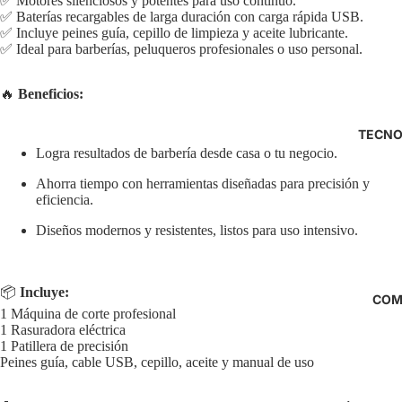
✅ Motores silenciosos y potentes para uso continuo.
✅ Baterías recargables de larga duración con carga rápida USB.
✅ Incluye peines guía, cepillo de limpieza y aceite lubricante.
✅ Ideal para barberías, peluqueros profesionales o uso personal.
🔥
Beneficios:
TECNO
Logra resultados de barbería desde casa o tu negocio.
Ahorra tiempo con herramientas diseñadas para precisión y
eficiencia.
Diseños modernos y resistentes, listos para uso intensivo.
📦
Incluye:
COM
1 Máquina de corte profesional
1 Rasuradora eléctrica
1 Patillera de precisión
Peines guía, cable USB, cepillo, aceite y manual de uso
Política de reembolso