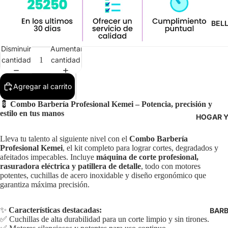
BEL
Disminuir
Aumentar
cantidad
cantidad
Agregar al carrito
💈
Combo Barbería Profesional Kemei – Potencia, precisión y
estilo en tus manos
HOGAR Y
Lleva tu talento al siguiente nivel con el
Combo Barbería
Profesional Kemei
, el kit completo para lograr cortes, degradados y
afeitados impecables. Incluye
máquina de corte profesional,
rasuradora eléctrica y patillera de detalle
, todo con motores
potentes, cuchillas de acero inoxidable y diseño ergonómico que
garantiza máxima precisión.
✨
Características destacadas:
BARB
✅ Cuchillas de alta durabilidad para un corte limpio y sin tirones.