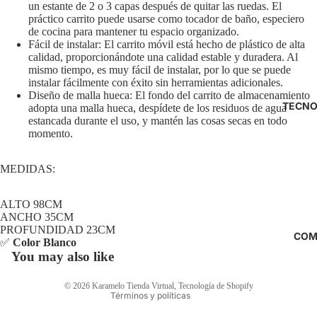
un estante de 2 o 3 capas después de quitar las ruedas. El
práctico carrito puede usarse como tocador de baño, especiero
de cocina para mantener tu espacio organizado.
Fácil de instalar: El carrito móvil está hecho de plástico de alta
calidad, proporcionándote una calidad estable y duradera. Al
mismo tiempo, es muy fácil de instalar, por lo que se puede
instalar fácilmente con éxito sin herramientas adicionales.
Diseño de malla hueca: El fondo del carrito de almacenamiento
TECNO
adopta una malla hueca, despídete de los residuos de agua
estancada durante el uso, y mantén las cosas secas en todo
momento.
MEDIDAS:
ALTO 98CM
Política de reembolso
ANCHO 35CM
PROFUNDIDAD 23CM
Política de privacidad
COM
✅
Color Blanco
Términos del servicio
You may also like
Política de envío
© 2026
Karamelo Tienda Virtual
,
Tecnología de Shopify
Términos y políticas