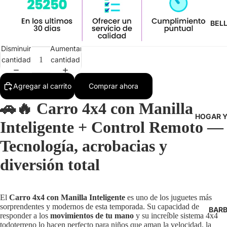
BEL
Disminuir
Aumentar
cantidad
cantidad
Agregar al carrito
Comprar ahora
🚗🔥
Carro 4x4 con Manilla
HOGAR Y
Inteligente + Control Remoto —
Tecnología, acrobacias y
diversión total
El
Carro 4x4 con Manilla Inteligente
es uno de los juguetes más
sorprendentes y modernos de esta temporada. Su capacidad de
BARB
responder a los
movimientos de tu mano
y su increíble sistema 4x4
todoterreno lo hacen perfecto para niños que aman la velocidad, la