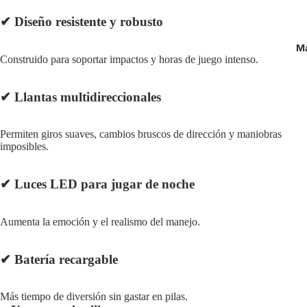
✔
Diseño resistente y robusto
M
Construido para soportar impactos y horas de juego intenso.
✔
Llantas multidireccionales
Permiten giros suaves, cambios bruscos de dirección y maniobras
imposibles.
✔
Luces LED para jugar de noche
Aumenta la emoción y el realismo del manejo.
✔
Batería recargable
Política de reembolso
Política de privacidad
Más tiempo de diversión sin gastar en pilas.
Términos del servicio