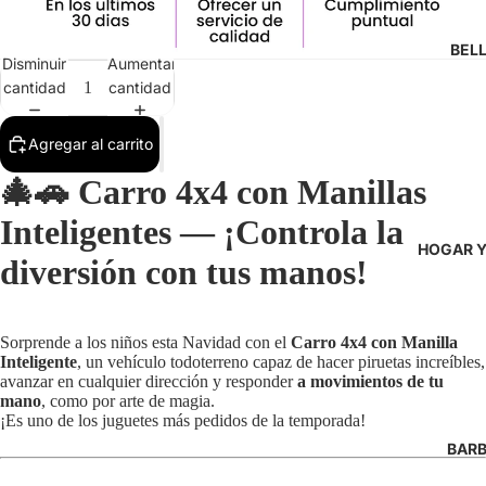
BEL
Disminuir
Aumentar
cantidad
cantidad
Agregar al carrito
🎄🚗
Carro 4x4 con Manillas
Inteligentes — ¡Controla la
HOGAR Y
diversión con tus manos!
Sorprende a los niños esta Navidad con el
Carro 4x4 con Manilla
Inteligente
, un vehículo todoterreno capaz de hacer piruetas increíbles,
avanzar en cualquier dirección y responder
a movimientos de tu
mano
, como por arte de magia.
¡Es uno de los juguetes más pedidos de la temporada!
BARB