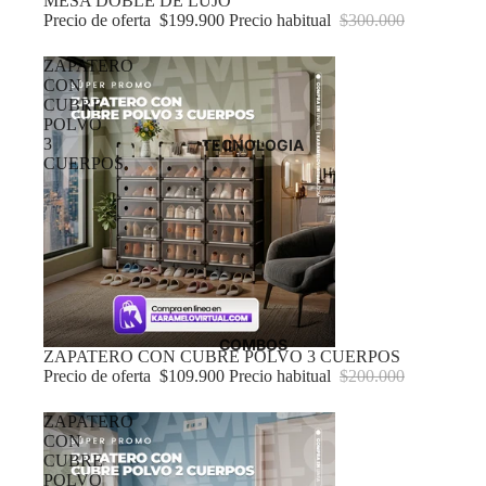
MESA DOBLE DE LUJO
Precio de oferta
$199.900
Precio habitual
$300.000
ZAPATERO
CON
CUBRE
POLVO
3
TECNOLOGIA
CUERPOS
COMBOS
Oferta
ZAPATERO CON CUBRE POLVO 3 CUERPOS
Precio de oferta
$109.900
Precio habitual
$200.000
ZAPATERO
CON
CUBRE
POLVO