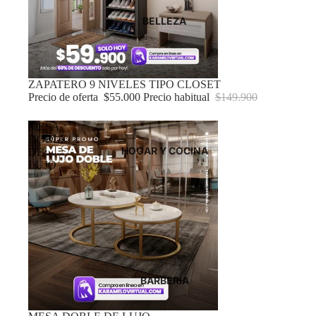
BELLEZA
Oferta
ZAPATERO 9 NIVELES TIPO CLOSET
Precio de oferta
$55.000
Precio habitual
$149.900
MESA
DOBLE
HOGAR Y COCINA
DE
LUJO
BARBERIA
Oferta